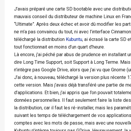
J’avais préparé une carte SD bootable avec une distributi
mauvais conseil du distributeur de machine Linux en France
“Ultimate”. Après deux échec et avoir dû modifier les part
ne m’a pas convaincu du tout, ni avec l’interface Cinnamon
téléchargé la distribution
Kubuntu
, ai écrasé la carte SD e
tout fonctionnait en moins d’un quart d’heure.
Là encore, j’ai péché par abus de prudence en installant u
dire Long Time Support, soit Support à Long Terme. Mais
n’intègre pas Google Drive, alors que j’ai vu que Gnome (un
J’ai donc, à nouveau, téléchargé la version plus récente 1
cette version. Mais j’avais déjà transféré une partie de 
d’applications. Et bien, j’ai appris que l’on pouvait totale
données personnelles. Il faut seulement faire la liste de
la distribution, car il faut les ré-installer, mais les par
suivant les temps de téléchargement de vos application
comptes avec les mots de passe, mais avec une nouvell
Kubuntu n'intègre toujours pas GDrive. Heureusement, la v