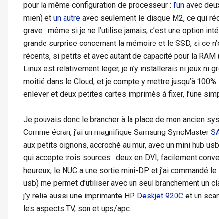
pour la même configuration de processeur :
l’un
avec deux
mien) et
un autre
avec seulement le disque M2, ce qui rédu
grave : même si je ne l’utilise jamais, c’est une option int
grande surprise concernant la mémoire et le SSD, si ce n’e
récents, si petits et avec autant de capacité pour la RAM 
Linux est relativement léger, je n’y installerais ni jeux 
moitié dans le Cloud, et je compte y mettre jusqu’à 100%. 
enlever et deux petites cartes imprimés à fixer, l’une sim
Je pouvais donc le brancher à la place de mon ancien sys
Comme écran, j’ai un magnifique Samsung SyncMaster
S
aux petits oignons, accroché au mur, avec un mini hub usb
qui accepte trois sources : deux en DVI, facilement con
heureux, le NUC a une sortie mini-DP et j’ai commandé le 
usb) me permet d’utiliser avec un seul branchement un cl
j’y relie aussi une imprimante HP
Deskjet 920C
et un sca
les aspects TV, son et ups/apc.