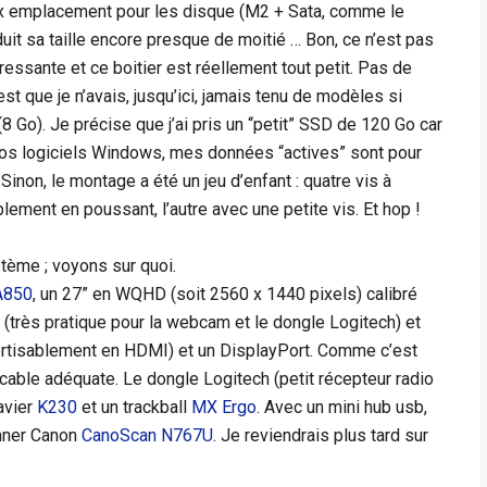
 emplacement pour les disque (M2 + Sata, comme le
it sa taille encore presque de moitié … Bon, ce n’est pas
éressante et ce boitier est réellement tout petit. Pas de
st que je n’avais, jusqu’ici, jamais tenu de modèles si
(8 Go). Je précise que j’ai pris un “petit” SSD de 120 Go car
ni gros logiciels Windows, mes données “actives” sont pour
Sinon, le montage a été un jeu d’enfant : quatre vis à
plement en poussant, l’autre avec une petite vis. Et hop !
tème ; voyons sur quoi.
A850
, un 27” en WQHD (soit 2560 x 1440 pixels) calibré
 (très pratique pour la webcam et le dongle Logitech) et
vertisablement en HDMI) et un DisplayPort. Comme c’est
cable adéquate. Le dongle Logitech (petit récepteur radio
avier
K230
et un trackball
MX Ergo
. Avec un mini hub usb,
nner Canon
CanoScan N767U
. Je reviendrais plus tard sur