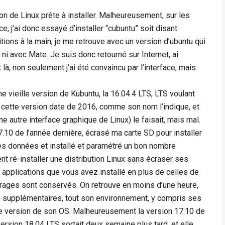
on de Linux prête à installer. Malheureusement, sur les
, j’ai donc essayé d’installer “cubuntu” soit disant
itions à la main, je me retrouve avec un version d’ubuntu qui
 ni avec Mate. Je suis donc retourné sur Internet, ai
t là, non seulement j’ai été convaincu par l’interface, mais
ne vieille version de Kubuntu, la 16.04.4 LTS, LTS voulant
 cette version date de 2016, comme son nom l’indique, et
e autre interface graphique de Linux) le faisait, mais mal.
7.10 de l’année dernière, écrasé ma carte SD pour installer
mes données et installé et paramétré un bon nombre
ment ré-installer une distribution Linux sans écraser ses
s applications que vous avez installé en plus de celles de
amétrages sont conservés. On retrouve en moins d’une heure,
s supplémentaires, tout son environnement, y compris ses
e version de son OS. Malheureusement la version 17.10 de
ersion 18.04 LTS sortait deux semaine plus tard, et elle