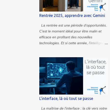
Rentrée 2025, apprendre avec Gemini
La rentrée est une période d'opportunités.
C'est le moment idéal pour être malin et
efficace en profitant des nouvelles
technologies. Et si cette année, l'intelligence
artificielle devenait votre meilleur atout pour
apprendre ? Cet article vous présente trois
approches pour y parvenir avec les outils de
Google. La première explore Gemini pour
découvrir ou réviser un sujet restreint. La
deuxième aborde NotebookLM pour un
vaste sujet, avec la possibilité d'importer
vos propres documents. La dernière
s'attaque à la fonction Deep Research pour
L'interface, là où tout se passe
organiser des données très diverses dans
des processus complexes. Pour transformer
La maîtrise de l'interface : la clé vers votre