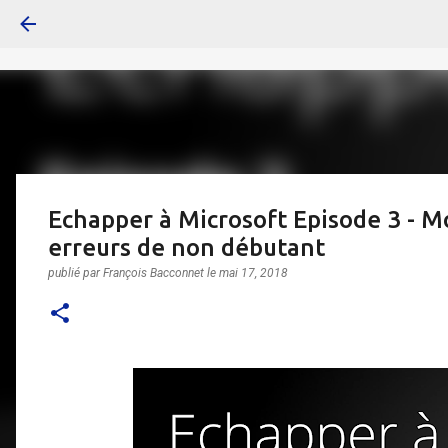
Echapper à Microsoft Episode 3 - Mo
erreurs de non débutant
publié par
François Bacconnet
le
mai 17, 2018